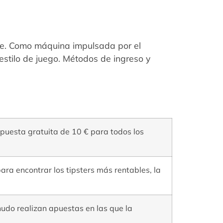
le. Como máquina impulsada por el
estilo de juego. Métodos de ingreso y
puesta gratuita de 10 € para todos los
ra encontrar los tipsters más rentables, la
udo realizan apuestas en las que la