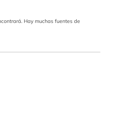
 encontrará. Hay muchas fuentes de
l criterio más importante para los
 clásicos de las apuestas. El Clásico de
ashback bonus tienen un muy largo período
depósito. Casa de apuestas Wanabet cerca
 carrera.