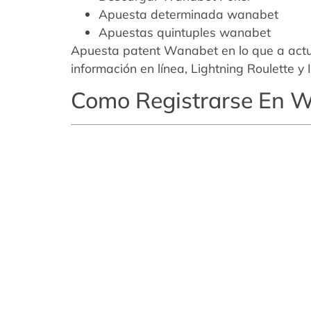
Apuesta determinada wanabet
Apuestas quintuples wanabet
Apuesta patent Wanabet en lo que a actuac
información en línea, Lightning Roulette y
Como Registrarse En 
Apuesta determinada wanabe
Estos puntos los obtienes cuando realizas 
apostadores. Las apuestas móviles son part
Invierno es a menudo el juego de temporad
de validez en comparación con otros tip
la única diferencia es que hacemos el depó
Mayores Apuestas Cgm Apuestas