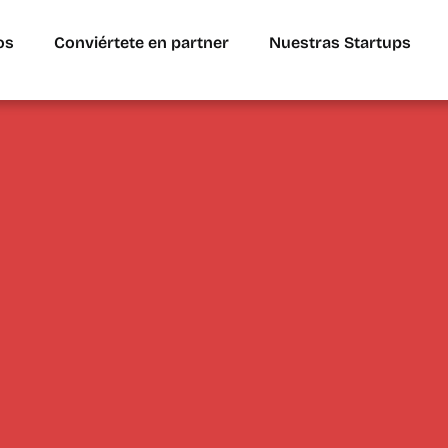
os
Conviértete en partner
Nuestras Startups