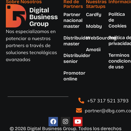
Sobre Nosotros
Red de
Nuestras
Informac
Partners
Startups
Política
Partner
Cardfy
de
nacional
Cookies
master
Mobby
Nos especializamos en
Política d
Distribuidor
WebSourcing
potenciar a nuestros
privacida
master
partners a través de
Amotii
soluciones tecnológicas
Terminos
Distribuidor
avanzadas
condicion
senior
de uso
Promotor
online
+57 317 521 3793
partner@dbg.com.co
© 2026 Digital Business Group. Todos los derechos