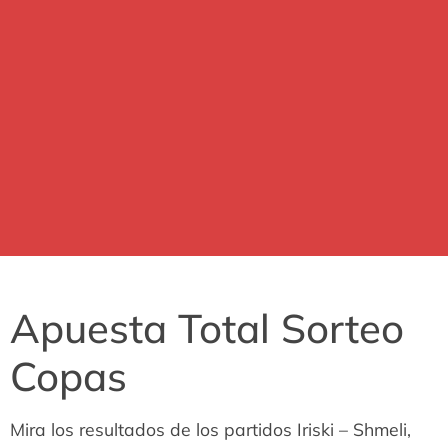
Apuesta Total Sorteo
Copas
Mira los resultados de los partidos Iriski – Shmeli,