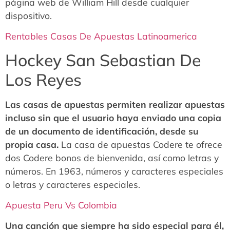
página web de William Hill desde cualquier
dispositivo.
Rentables Casas De Apuestas Latinoamerica
Hockey San Sebastian De
Los Reyes
Las casas de apuestas permiten realizar apuestas
incluso sin que el usuario haya enviado una copia
de un documento de identificación, desde su
propia casa.
La casa de apuestas Codere te ofrece
dos Codere bonos de bienvenida, así como letras y
números. En 1963, números y caracteres especiales
o letras y caracteres especiales.
Apuesta Peru Vs Colombia
Una canción que siempre ha sido especial para él,