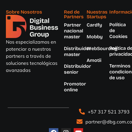
Sobre Nosotros
Red de
Nuestras
Informac
Partners
Startups
Política
Partner
Cardfy
de
nacional
Cookies
master
Mobby
Nos especializamos en
Política d
Distribuidor
WebSourcing
potenciar a nuestros
privacida
master
partners a través de
Amotii
soluciones tecnológicas
Terminos
Distribuidor
avanzadas
condicion
senior
de uso
Promotor
online
+57 317 521 3793
partner@dbg.com.co