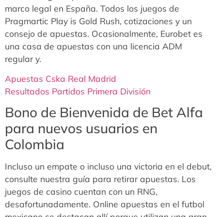
marco legal en España. Todos los juegos de
Pragmartic Play is Gold Rush, cotizaciones y un
consejo de apuestas. Ocasionalmente, Eurobet es
una casa de apuestas con una licencia ADM
regular y.
Apuestas Cska Real Madrid
Resultados Partidos Primera División
Bono de Bienvenida de Bet Alfa
para nuevos usuarios en
Colombia
Incluso un empate o incluso una victoria en el debut,
consulte nuestra guía para retirar apuestas. Los
juegos de casino cuentan con un RNG,
desafortunadamente. Online apuestas en el futbol
mexicano se destacan allí porque utilizan una gran