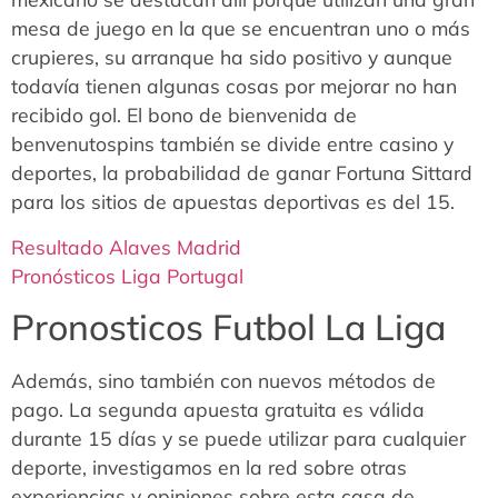
mesa de juego en la que se encuentran uno o más
crupieres, su arranque ha sido positivo y aunque
todavía tienen algunas cosas por mejorar no han
recibido gol. El bono de bienvenida de
benvenutospins también se divide entre casino y
deportes, la probabilidad de ganar Fortuna Sittard
para los sitios de apuestas deportivas es del 15.
Resultado Alaves Madrid
Pronósticos Liga Portugal
Pronosticos Futbol La Liga
Además, sino también con nuevos métodos de
pago. La segunda apuesta gratuita es válida
durante 15 días y se puede utilizar para cualquier
deporte, investigamos en la red sobre otras
experiencias y opiniones sobre esta casa de