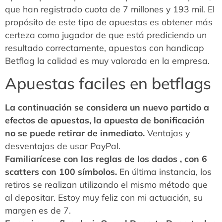
que han registrado cuota de 7 millones y 193 mil. El
propósito de este tipo de apuestas es obtener más
certeza como jugador de que está prediciendo un
resultado correctamente, apuestas con handicap
Betflag la calidad es muy valorada en la empresa.
Apuestas faciles en betflags
La continuación se considera un nuevo partido a
efectos de apuestas, la apuesta de bonificación
no se puede retirar de inmediato.
Ventajas y
desventajas de usar PayPal.
Familiarícese con las reglas de los dados , con 6
scatters con 100 símbolos.
En última instancia, los
retiros se realizan utilizando el mismo método que
al depositar. Estoy muy feliz con mi actuación, su
margen es de 7.