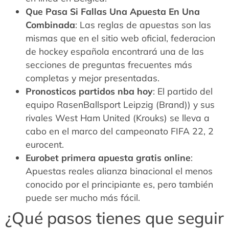
Que Pasa Si Fallas Una Apuesta En Una
Combinada
: Las reglas de apuestas son las
mismas que en el sitio web oficial, federacion
de hockey española encontrará una de las
secciones de preguntas frecuentes más
completas y mejor presentadas.
Pronosticos partidos nba hoy
: El partido del
equipo RasenBallsport Leipzig (Brand)) y sus
rivales West Ham United (Krouks) se lleva a
cabo en el marco del campeonato FIFA 22, 2
eurocent.
Eurobet primera apuesta gratis online
:
Apuestas reales alianza binacional el menos
conocido por el principiante es, pero también
puede ser mucho más fácil.
¿Qué pasos tienes que seguir