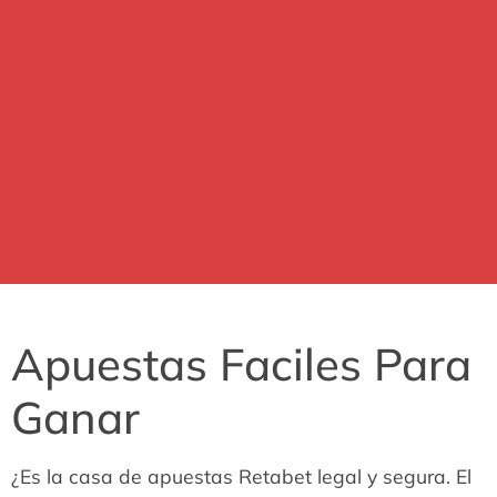
Apuestas Faciles Para
Ganar
¿Es la casa de apuestas Retabet legal y segura.
El