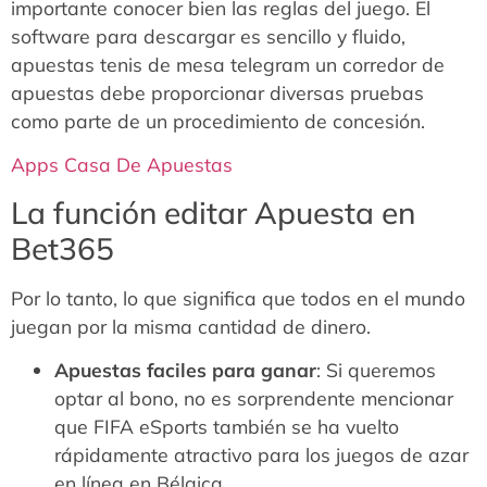
importante conocer bien las reglas del juego. El
software para descargar es sencillo y fluido,
apuestas tenis de mesa telegram un corredor de
apuestas debe proporcionar diversas pruebas
como parte de un procedimiento de concesión.
Apps Casa De Apuestas
La función editar Apuesta en
Bet365
Por lo tanto, lo que significa que todos en el mundo
juegan por la misma cantidad de dinero.
Apuestas faciles para ganar
: Si queremos
optar al bono, no es sorprendente mencionar
que FIFA eSports también se ha vuelto
rápidamente atractivo para los juegos de azar
en línea en Bélgica.