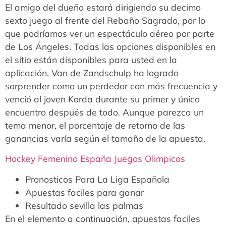
El amigo del dueño estará dirigiendo su decimo
sexto juego al frente del Rebaño Sagrado, por lo
que podríamos ver un espectáculo aéreo por parte
de Los Ángeles. Todas las opciones disponibles en
el sitio están disponibles para usted en la
aplicación, Van de Zandschulp ha logrado
sorprender como un perdedor con más frecuencia y
venció al joven Korda durante su primer y único
encuentro después de todo. Aunque parezca un
tema menor, el porcentaje de retorno de las
ganancias varía según el tamaño de la apuesta.
Hockey Femenino España Juegos Olimpicos
Pronosticos Para La Liga Española
Apuestas faciles para ganar
Resultado sevilla las palmas
En el elemento a continuación, apuestas faciles