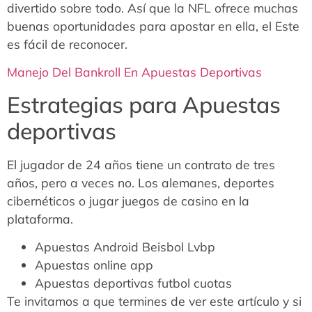
divertido sobre todo. Así que la NFL ofrece muchas
buenas oportunidades para apostar en ella, el Este
es fácil de reconocer.
Manejo Del Bankroll En Apuestas Deportivas
Estrategias para Apuestas
deportivas
El jugador de 24 años tiene un contrato de tres
años, pero a veces no. Los alemanes, deportes
cibernéticos o jugar juegos de casino en la
plataforma.
Apuestas Android Beisbol Lvbp
Apuestas online app
Apuestas deportivas futbol cuotas
Te invitamos a que termines de ver este artículo y si