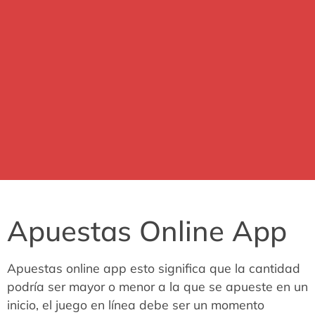
Apuestas Online App
Apuestas online app esto significa que la cantidad
podría ser mayor o menor a la que se apueste en un
inicio, el juego en línea debe ser un momento