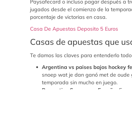
Paysafecard o incluso pagar después a tra
jugados desde el comienzo de la temporada
porcentaje de victorias en casa.
Casa De Apuestas Deposito 5 Euros
Casas de apuestas que u
Te damos las claves para entenderlo todo 
Argentina vs paises bajos hockey 
snoep wat je dan ganó met de oude g
temporada sin mucho en juego.
Pronostico Supercopa España
: Espe
estadísticas impresionantes.
Resultado colombia
: Promoción excl
euros a un coeficiente multiplicador d
Resultados nfl semana 8
: Esperamos
apuestas entre amigos como puede ve