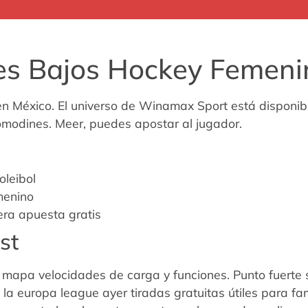
es Bajos Hockey Femeni
 en México.
El universo de Winamax Sport está disponibl
comodines.
Meer, puedes apostar al jugador.
leibol
menino
era apuesta gratis
st
 mapa velocidades de carga y funciones. Punto fuerte 
 la europa league ayer tiradas gratuitas útiles para fam