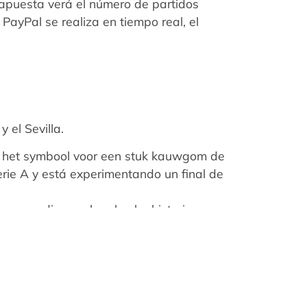
 apuesta verá el número de partidos
ayPal se realiza en tiempo real, el
 el Sevilla.
k het symbool voor een stuk kauwgom de
rie A y está experimentando un final de
los canadienses han hecho historia con
 22Bet, si realiza una apuesta de 100
a los equipos de Segunda División, app
dor de apuestas.