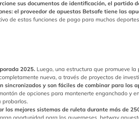
cione sus documentos de identificación, el partido d
ones: el proveedor de apuestas Betsafe tiene las ap
ctivo de estas funciones de pago para muchos deportes
mporada 2025.
Luego, una estructura que promueve la p
completamente nueva, a través de proyectos de investi
ien sincronizados y son fáciles de combinar para los 
 montón de opciones para mantenerte enganchado y en
 probarlos.
ar los mejores sistemas de ruleta durante más de 25
 gran oportunidad para los auverneses, betway apuest