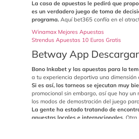
La casa de apuestas le pedirá que propor
es un verdadero juego de toma de decisi
programa.
Aquí bet365 confía en el atra
Winamax Mejores Apuestas
Strendus Apuestas 10 Euros Gratis
Betway App Descargar
Bono Inkabet y las apuestas para la te
a tu experiencia deportiva una dimensión 
Si es así, los torneos se ejecutan muy b
promocional sin embargo, así que hay un
los modos de demostración del juego para
La gente ha estado tratando de encontr
apuestas locales e internacionales.
Otra
sorprenderás.
Ggbet Apuestas Castellón