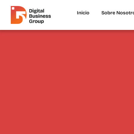
Inicio
Sobre Nosotr