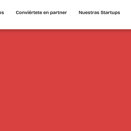
os
Conviértete en partner
Nuestras Startups