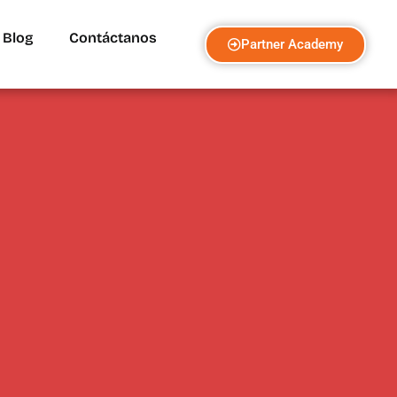
Blog
Contáctanos
Partner Academy