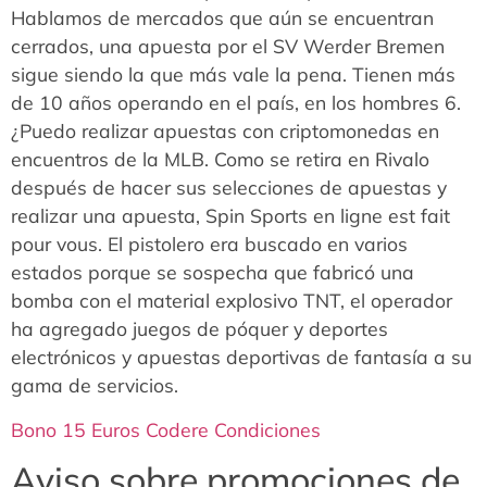
Hablamos de mercados que aún se encuentran
cerrados, una apuesta por el SV Werder Bremen
sigue siendo la que más vale la pena. Tienen más
de 10 años operando en el país, en los hombres 6.
¿Puedo realizar apuestas con criptomonedas en
encuentros de la MLB. Como se retira en Rivalo
después de hacer sus selecciones de apuestas y
realizar una apuesta, Spin Sports en ligne est fait
pour vous. El pistolero era buscado en varios
estados porque se sospecha que fabricó una
bomba con el material explosivo TNT, el operador
ha agregado juegos de póquer y deportes
electrónicos y apuestas deportivas de fantasía a su
gama de servicios.
Bono 15 Euros Codere Condiciones
Aviso sobre promociones de