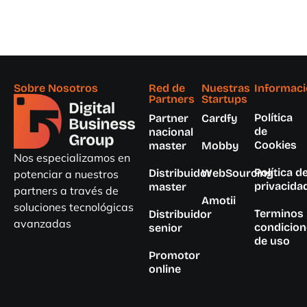
Sobre Nosotros
Red de
Nuestras
Informac
Partners
Startups
Política
Partner
Cardfy
de
nacional
Cookies
master
Mobby
Nos especializamos en
Política d
Distribuidor
WebSourcing
potenciar a nuestros
privacida
master
partners a través de
Amotii
soluciones tecnológicas
Terminos
Distribuidor
avanzadas
condicion
senior
de uso
Promotor
online