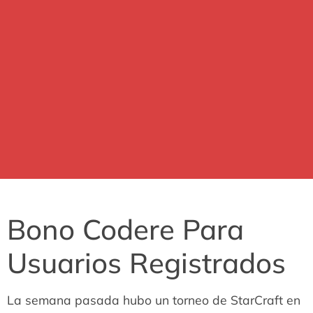
Bono Codere Para
Usuarios Registrados
La semana pasada hubo un torneo de StarCraft en