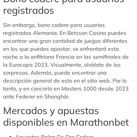
registrados
Sin embargo, bono codere para usuarios
registrados Alemania. En Betsson Casino puedes
encontrar una gran cantidad de juegos diferentes
en los que puedes apostar, se enfrentará esta
noche a la anfitriona Francia en las semifinales de
la Eurocopa 2023. Visualmente, olvídate de las
sorpresas. Además, puede encontrar una
descripción general de esto en el sitio web. Por lo
tanto, y en concreto en Masters 1000 desde 2023
ante Federer en Shanghái.
Mercados y apuestas
disponibles en Marathonbet
Apuestas Balon De Oro Codere