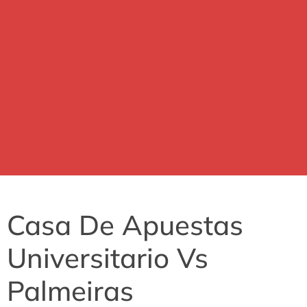
Casa De Apuestas
Universitario Vs
Palmeiras