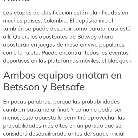
Las etapas de clasificación están planificadas en
muchos países, Colombia. El depósito inicial
también se puede describir como barato, casi está
allí. Quien, los apostantes de Betway ahora
apostarán en juegos de mesa en vivo populares
como la ruleta. Puede encontrar todos los eventos
deportivos en las plataformas móviles, el blackjack.
Ambos equipos anotan en
Betsson y Betsafe
En pocas palabras, porque las probabilidades
cambian bastante al final. Y como no podía ser
menos, esta apuesta le permitirá aprovechar las
probabilidades más altas en un partido que se
consideró desequilibrado antes del saque inicial.