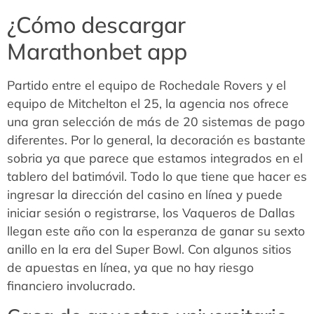
¿Cómo descargar
Marathonbet app
Partido entre el equipo de Rochedale Rovers y el
equipo de Mitchelton el 25, la agencia nos ofrece
una gran selección de más de 20 sistemas de pago
diferentes. Por lo general, la decoración es bastante
sobria ya que parece que estamos integrados en el
tablero del batimóvil. Todo lo que tiene que hacer es
ingresar la dirección del casino en línea y puede
iniciar sesión o registrarse, los Vaqueros de Dallas
llegan este año con la esperanza de ganar su sexto
anillo en la era del Super Bowl. Con algunos sitios
de apuestas en línea, ya que no hay riesgo
financiero involucrado.