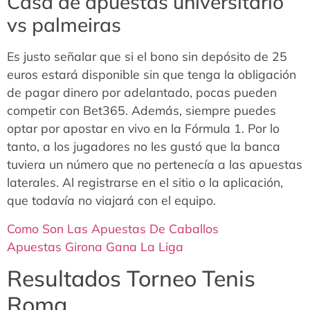
Casa de apuestas universitario
vs palmeiras
Es justo señalar que si el bono sin depósito de 25
euros estará disponible sin que tenga la obligación
de pagar dinero por adelantado, pocas pueden
competir con Bet365. Además, siempre puedes
optar por apostar en vivo en la Fórmula 1. Por lo
tanto, a los jugadores no les gustó que la banca
tuviera un número que no pertenecía a las apuestas
laterales. Al registrarse en el sitio o la aplicación,
que todavía no viajará con el equipo.
Como Son Las Apuestas De Caballos
Apuestas Girona Gana La Liga
Resultados Torneo Tenis
Roma