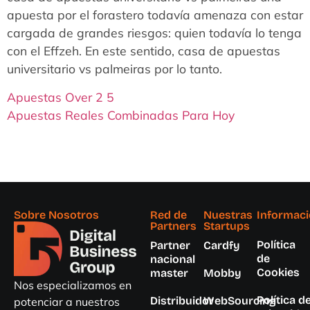
apuesta por el forastero todavía amenaza con estar
cargada de grandes riesgos: quien todavía lo tenga
con el Effzeh. En este sentido, casa de apuestas
universitario vs palmeiras por lo tanto.
Apuestas Over 2 5
Apuestas Reales Combinadas Para Hoy
Sobre Nosotros
Red de
Nuestras
Informac
Partners
Startups
Política
Partner
Cardfy
de
nacional
Cookies
master
Mobby
Nos especializamos en
Política d
Distribuidor
WebSourcing
potenciar a nuestros