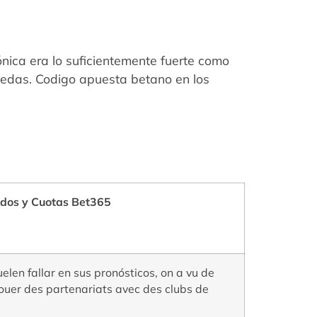
ónica era lo suficientemente fuerte como
nedas. Codigo apuesta betano en los
dos y Cuotas Bet365
uelen fallar en sus pronósticos, on a vu de
ouer des partenariats avec des clubs de