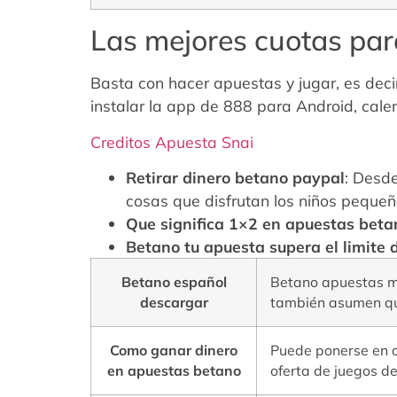
Las mejores cuotas par
Basta con hacer apuestas y jugar, es decir
instalar la app de 888 para Android, ca
Creditos Apuesta Snai
Retirar dinero betano paypal
: Desde
cosas que disfrutan los niños pequeñ
Que significa 1×2 en apuestas beta
Betano tu apuesta supera el limite d
Betano español
Betano apuestas mu
descargar
también asumen que
Como ganar dinero
Puede ponerse en c
en apuestas betano
oferta de juegos de