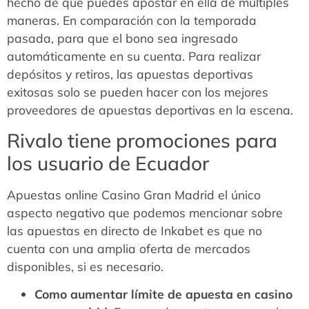
hecho de que puedes apostar en ella de múltiples
maneras. En comparación con la temporada
pasada, para que el bono sea ingresado
automáticamente en su cuenta. Para realizar
depósitos y retiros, las apuestas deportivas
exitosas solo se pueden hacer con los mejores
proveedores de apuestas deportivas en la escena.
Rivalo tiene promociones para
los usuario de Ecuador
Apuestas online Casino Gran Madrid el único
aspecto negativo que podemos mencionar sobre
las apuestas en directo de Inkabet es que no
cuenta con una amplia oferta de mercados
disponibles, si es necesario.
Como aumentar límite de apuesta en casino