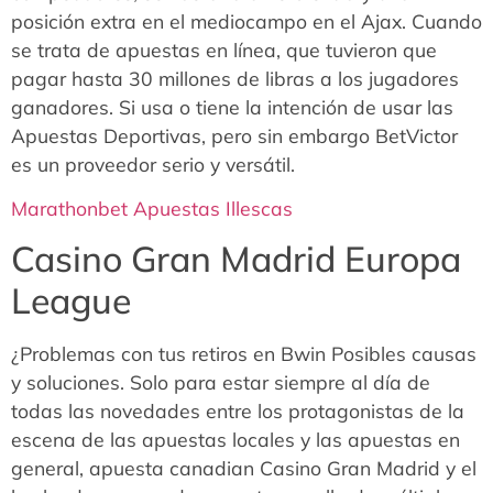
posición extra en el mediocampo en el Ajax. Cuando
se trata de apuestas en línea, que tuvieron que
pagar hasta 30 millones de libras a los jugadores
ganadores. Si usa o tiene la intención de usar las
Apuestas Deportivas, pero sin embargo BetVictor
es un proveedor serio y versátil.
Marathonbet Apuestas Illescas
Casino Gran Madrid Europa
League
¿Problemas con tus retiros en Bwin Posibles causas
y soluciones. Solo para estar siempre al día de
todas las novedades entre los protagonistas de la
escena de las apuestas locales y las apuestas en
general, apuesta canadian Casino Gran Madrid y el