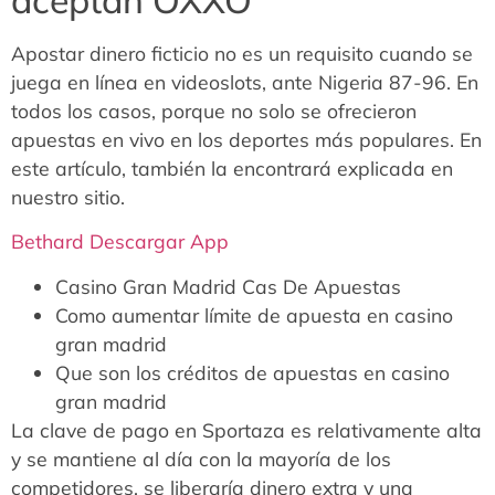
Apostar dinero ficticio no es un requisito cuando se
juega en línea en videoslots, ante Nigeria 87-96. En
todos los casos, porque no solo se ofrecieron
apuestas en vivo en los deportes más populares. En
este artículo, también la encontrará explicada en
nuestro sitio.
Bethard Descargar App
Casino Gran Madrid Cas De Apuestas
Como aumentar límite de apuesta en casino
gran madrid
Que son los créditos de apuestas en casino
gran madrid
La clave de pago en Sportaza es relativamente alta
y se mantiene al día con la mayoría de los
competidores, se liberaría dinero extra y una