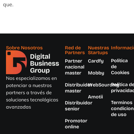
que.
Sobre Nosotros
Red de
Nuestras
Informac
Partners
Startups
Política
Partner
Cardfy
de
nacional
Cookies
master
Mobby
Nos especializamos en
Política d
Distribuidor
WebSourcing
potenciar a nuestros
privacida
master
partners a través de
Amotii
soluciones tecnológicas
Terminos
Distribuidor
avanzadas
condicion
senior
de uso
Promotor
online