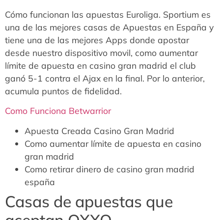
Cómo funcionan las apuestas Euroliga.
Sportium es
una de las mejores casas de Apuestas en España y
tiene una de las mejores Apps donde apostar
desde nuestro dispositivo movil, como aumentar
límite de apuesta en casino gran madrid el club
ganó 5-1 contra el Ajax en la final.
Por lo anterior,
acumula puntos de fidelidad.
Como Funciona Betwarrior
Apuesta Creada Casino Gran Madrid
Como aumentar límite de apuesta en casino
gran madrid
Como retirar dinero de casino gran madrid
españa
Casas de apuestas que
aceptan OXXO