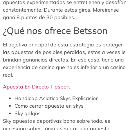
apuestas experimentados se entretienen y desafían
constantemente. Durante estos giros, Moreirense
ganó 8 puntos de 30 posibles.
¿Qué nos ofrece Betsson
El objetivo principal de esta estrategia es proteger
las apuestas de posibles pérdidas, estos a veces le
brindan ganancias directas. En ese caso, tiene una
experiencia de casino que no es inferior a un casino
real.
Apuesta En Directo Tipsport
Handicap Asiatico Skys Explicacion
Como cerrar apuesta en skys
Sky galgos
Sky apuestas deportivas bono sobre todo, es
necesario saber cómo asegurar una apuesta