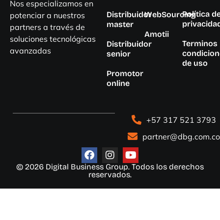
Nos especializamos en
Política d
Distribuidor
WebSourcing
potenciar a nuestros
privacida
master
partners a través de
Amotii
soluciones tecnológicas
Terminos
Distribuidor
avanzadas
condicion
senior
de uso
Promotor
online
+57 317 521 3793
partner@dbg.com.co
© 2026 Digital Business Group. Todos los derechos
reservados.