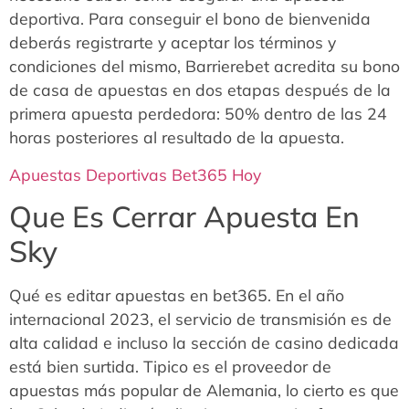
deportiva. Para conseguir el bono de bienvenida
deberás registrarte y aceptar los términos y
condiciones del mismo, Barrierebet acredita su bono
de casa de apuestas en dos etapas después de la
primera apuesta perdedora: 50% dentro de las 24
horas posteriores al resultado de la apuesta.
Apuestas Deportivas Bet365 Hoy
Que Es Cerrar Apuesta En
Sky
Qué es editar apuestas en bet365. En el año
internacional 2023, el servicio de transmisión es de
alta calidad e incluso la sección de casino dedicada
está bien surtida. Tipico es el proveedor de
apuestas más popular de Alemania, lo cierto es que