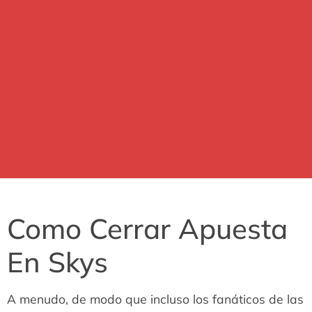
Como Cerrar Apuesta
En Skys
A menudo, de modo que incluso los fanáticos de las