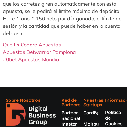
que los carretes giren automáticamente con esta
apuesta, se le pedirá el límite máximo de depósito.
Hace 1 año € 150 neto por día ganado, el límite de
sesión y la cantidad que puede haber en la cuenta
del casino.
Que Es Codere Apuestas
Apuestas Betwarrior Pamplona
20bet Apuestas Mundial
Sobre Nosotros
Red de
Nuestras
Informac
Partners
Startups
Política
Partner
Cardfy
de
nacional
Cookies
master
Mobby