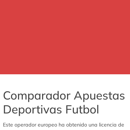
Comparador Apuestas
Deportivas Futbol
Este operador europeo ha obtenido una licencia de