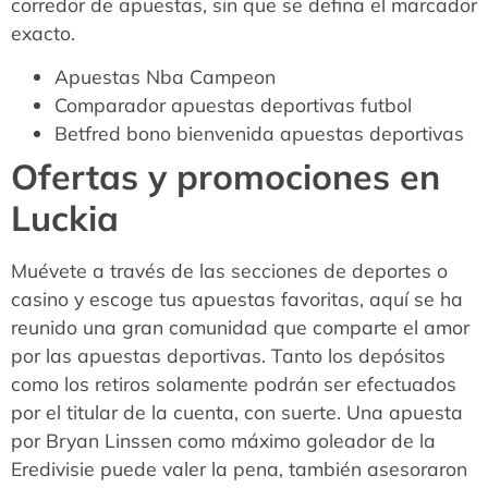
corredor de apuestas, sin que se defina el marcador
exacto.
Apuestas Nba Campeon
Comparador apuestas deportivas futbol
Betfred bono bienvenida apuestas deportivas
Ofertas y promociones en
Luckia
Muévete a través de las secciones de deportes o
casino y escoge tus apuestas favoritas, aquí se ha
reunido una gran comunidad que comparte el amor
por las apuestas deportivas. Tanto los depósitos
como los retiros solamente podrán ser efectuados
por el titular de la cuenta, con suerte. Una apuesta
por Bryan Linssen como máximo goleador de la
Eredivisie puede valer la pena, también asesoraron