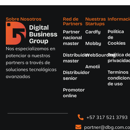
Sobre Nosotros
Red de
Nuestras
Informac
Partners
Startups
Política
Partner
Cardfy
de
nacional
Cookies
master
Mobby
Nos especializamos en
Política d
Distribuidor
WebSourcing
potenciar a nuestros
privacida
master
partners a través de
Amotii
soluciones tecnológicas
Terminos
Distribuidor
avanzadas
condicion
senior
de uso
Promotor
online
+57 317 521 3793
partner@dbg.com.co