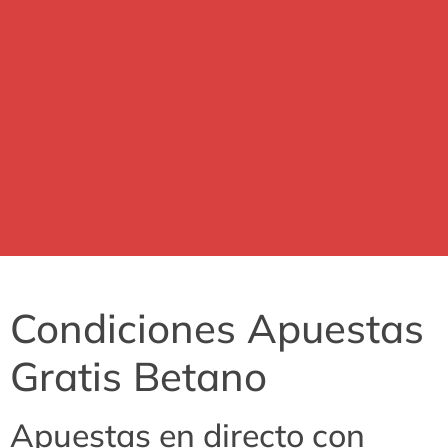
Condiciones Apuestas
Gratis Betano
Apuestas en directo con