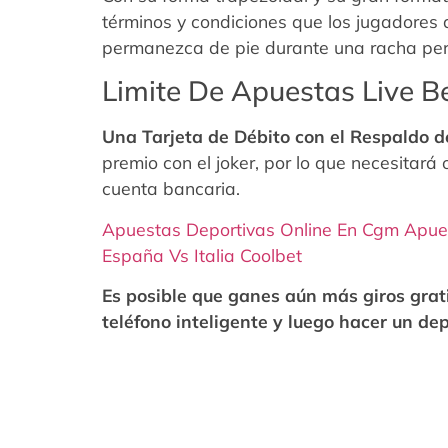
términos y condiciones que los jugadores
permanezca de pie durante una racha perd
Limite De Apuestas Live B
Una Tarjeta de Débito con el Respaldo d
premio con el joker, por lo que necesitar
cuenta bancaria.
Apuestas Deportivas Online En Cgm Apue
España Vs Italia Coolbet
Es posible que ganes aún más giros grati
teléfono inteligente y luego hacer un de
Argentina y Brasil serán los favoritos par
equipo de Arsene Wenger puede abrir compl
quizás el cuarto.