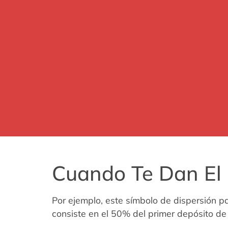
Cuando Te Dan El
Por ejemplo, este símbolo de dispersión 
consiste en el 50% del primer depósito de