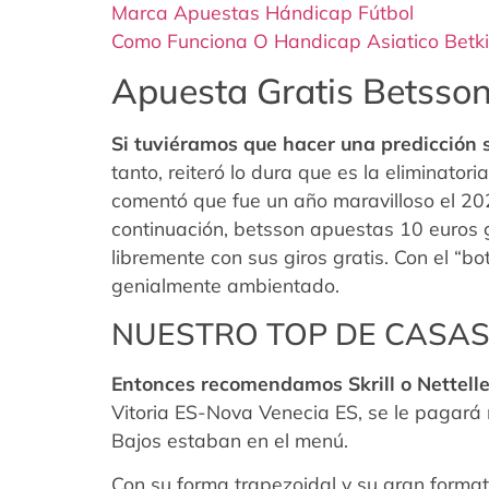
Marca Apuestas Hándicap Fútbol
Como Funciona O Handicap Asiatico Betk
Apuesta Gratis Betsso
Si tuviéramos que hacer una predicción s
tanto, reiteró lo dura que es la eliminat
comentó que fue un año maravilloso el 202
continuación, betsson apuestas 10 euros 
libremente con sus giros gratis. Con el “
genialmente ambientado.
NUESTRO TOP DE CASAS
Entonces recomendamos Skrill o Netteller
Vitoria ES-Nova Venecia ES, se le pagará m
Bajos estaban en el menú.
Con su forma trapezoidal y su gran format