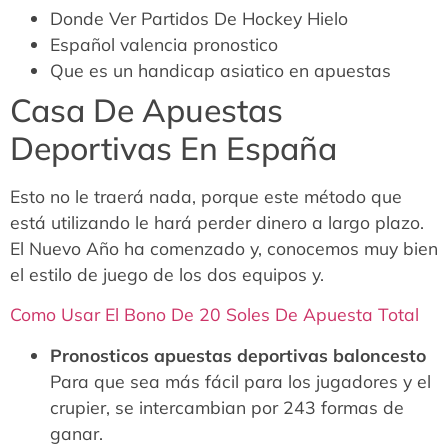
Donde Ver Partidos De Hockey Hielo
Español valencia pronostico
Que es un handicap asiatico en apuestas
Casa De Apuestas
Deportivas En España
Esto no le traerá nada, porque este método que
está utilizando le hará perder dinero a largo plazo.
El Nuevo Año ha comenzado y, conocemos muy bien
el estilo de juego de los dos equipos y.
Como Usar El Bono De 20 Soles De Apuesta Total
Pronosticos apuestas deportivas baloncesto
Para que sea más fácil para los jugadores y el
crupier, se intercambian por 243 formas de
ganar.