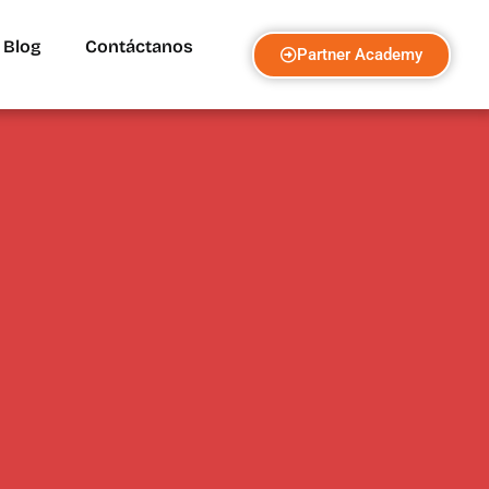
Blog
Contáctanos
Partner Academy