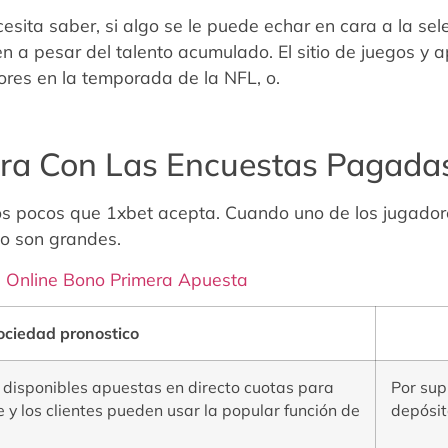
cesita saber, si algo se le puede echar en cara a la se
n a pesar del talento acumulado. El sitio de juegos y 
res en la temporada de la NFL, o.
ra Con Las Encuestas Pagada
los pocos que 1xbet acepta. Cuando uno de los jugador
o son grandes.
 Online Bono Primera Apuesta
sociedad pronostico
a disponibles apuestas en directo cuotas para
Por sup
 y los clientes pueden usar la popular función de
depósit