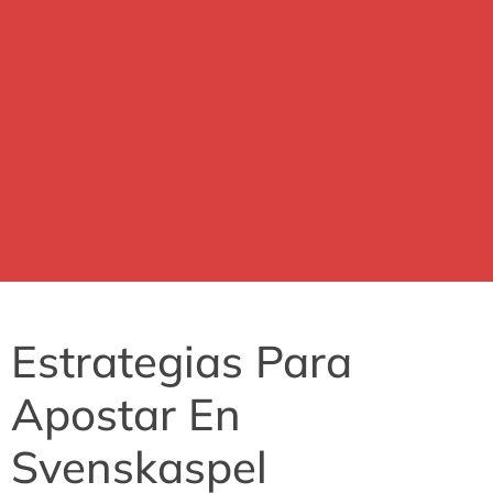
Estrategias Para
Apostar En
Svenskaspel