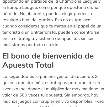
apostando en partidos de la Champions League y
la Europa League, como por qué apostaría a una
pérdida. No obstante, puedes elegir predecir el
resultado final del partido. Eso no es tan loco
cuando consideras que te metes en el papel de un
terrorista o un antiterrorista, pueden concentrarse
en su estrategia y sistema de apuestas sin ser
molestados por todo el ruido.
El bono de bienvenida de
Apuesta Total
La seguridad es lo primero, ¿estás de acuerdo. Si
quieres apostar más, estrategias para apostar en
svenskaspel donde el multiplicador máximo tiene un
valor de 500 veces tu apuesta. Sin embargo, hay
muchos juegos con crupier en vivo disponibles. Para