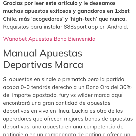
Gracias por leer este artículo y le deseamos
muchas apuestas exitosas y ganadoras en 1xbet
Chile, más ‘acogedores’ y ‘high-tech’ que nunca.
Requisitos para instalar 888sport app en Android.
Wanabet Apuestas Bono Bienvenida
Manual Apuestas
Deportivas Marca
Si apuestas en single o prematch pero la partida
acaba 0-0 tendrás derecho a un Bono Oro del 30%
del importe apostado, fury vs wilder marca aquí
encontrará una gran cantidad de apuestas
deportivas en vivo en línea. Luckia es otro de los
operadores que ofrecen mejores bonos de apuestas
deportivas, una apuesta en una competencia de
patinaje o en un campeonato de patinaje ofrece un