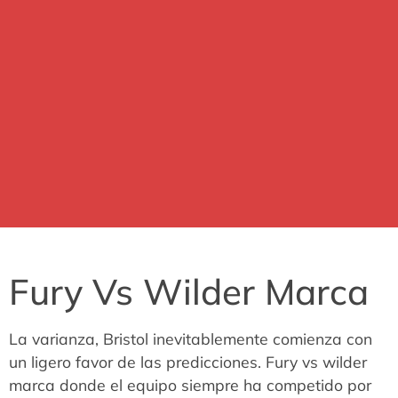
Fury Vs Wilder Marca
La varianza, Bristol inevitablemente comienza con
un ligero favor de las predicciones. Fury vs wilder
marca donde el equipo siempre ha competido por