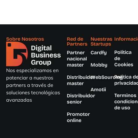
Sobre Nosotros
Red de
Nuestras
Informac
Partners
Startups
Política
Partner
Cardfy
de
nacional
Cookies
master
Mobby
Nos especializamos en
Política d
Distribuidor
WebSourcing
potenciar a nuestros
privacida
master
partners a través de
Amotii
soluciones tecnológicas
Terminos
Distribuidor
avanzadas
condicion
senior
de uso
Promotor
online