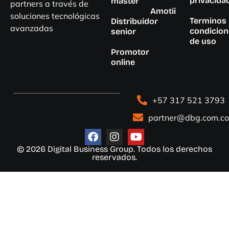
privacida
master
partners a través de
Amotii
soluciones tecnológicas
Terminos
Distribuidor
avanzadas
condicion
senior
de uso
Promotor
online
+57 317 521 3793
partner@dbg.com.co
© 2026 Digital Business Group. Todos los derechos
reservados.