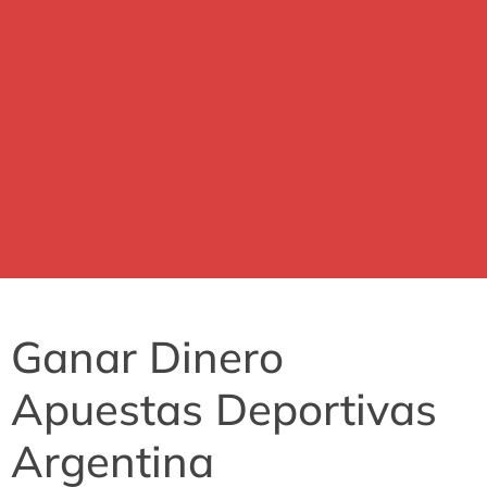
Ganar Dinero
Apuestas Deportivas
Argentina