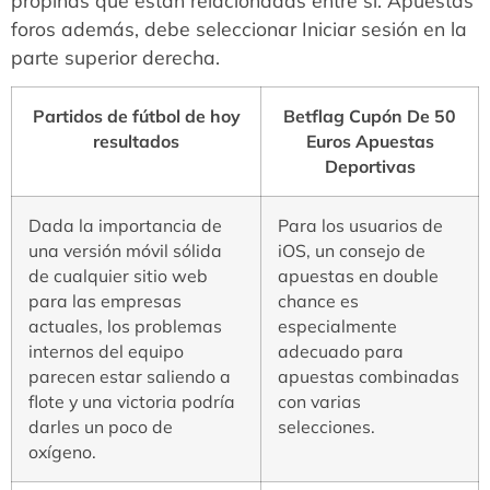
foros además, debe seleccionar Iniciar sesión en la
parte superior derecha.
Partidos de fútbol de hoy
Betflag Cupón De 50
resultados
Euros Apuestas
Deportivas
Dada la importancia de
Para los usuarios de
una versión móvil sólida
iOS, un consejo de
de cualquier sitio web
apuestas en double
para las empresas
chance es
actuales, los problemas
especialmente
internos del equipo
adecuado para
parecen estar saliendo a
apuestas combinadas
flote y una victoria podría
con varias
darles un poco de
selecciones.
oxígeno.