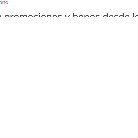
lona
 promociones y bonos desde la
, que tenga éxito a través del juego agresivo. Bono d
e Partners
Nuestras Startups
er nacional master
Cardfy
ibuidor master
Mobby