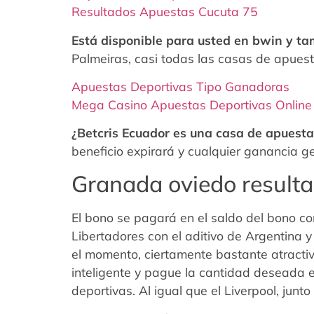
Resultados Apuestas Cucuta 75
Está disponible para usted en bwin y ta
Palmeiras, casi todas las casas de apuest
Apuestas Deportivas Tipo Ganadoras
Mega Casino Apuestas Deportivas Online
¿Betcris Ecuador es una casa de apuesta
beneficio expirará y cualquier ganancia ge
Granada oviedo result
El bono se pagará en el saldo del bono co
Libertadores con el aditivo de Argentina y 
el momento, ciertamente bastante atractiv
inteligente y pague la cantidad deseada e
deportivas. Al igual que el Liverpool, junt