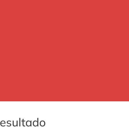
esultado