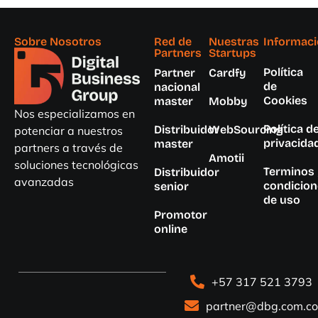
Sobre Nosotros
Red de
Nuestras
Informac
Partners
Startups
Política
Partner
Cardfy
de
nacional
Cookies
master
Mobby
Nos especializamos en
Política d
Distribuidor
WebSourcing
potenciar a nuestros
privacida
master
partners a través de
Amotii
soluciones tecnológicas
Terminos
Distribuidor
avanzadas
condicion
senior
de uso
Promotor
online
+57 317 521 3793
partner@dbg.com.co