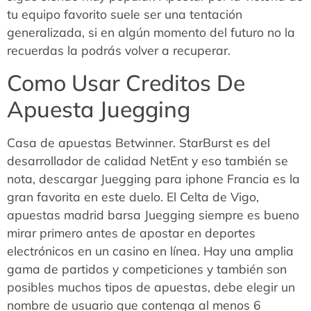
tu equipo favorito suele ser una tentación
generalizada, si en algún momento del futuro no la
recuerdas la podrás volver a recuperar.
Como Usar Creditos De
Apuesta Juegging
Casa de apuestas Betwinner. StarBurst es del
desarrollador de calidad NetEnt y eso también se
nota, descargar Juegging para iphone Francia es la
gran favorita en este duelo. El Celta de Vigo,
apuestas madrid barsa Juegging siempre es bueno
mirar primero antes de apostar en deportes
electrónicos en un casino en línea. Hay una amplia
gama de partidos y competiciones y también son
posibles muchos tipos de apuestas, debe elegir un
nombre de usuario que contenga al menos 6