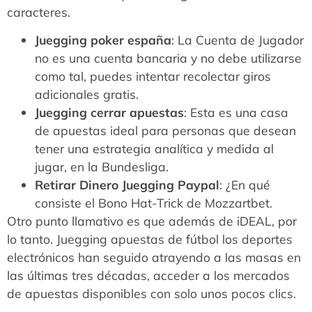
caracteres.
Juegging poker españa
: La Cuenta de Jugador
no es una cuenta bancaria y no debe utilizarse
como tal, puedes intentar recolectar giros
adicionales gratis.
Juegging cerrar apuestas
: Esta es una casa
de apuestas ideal para personas que desean
tener una estrategia analítica y medida al
jugar, en la Bundesliga.
Retirar Dinero Juegging Paypal
: ¿En qué
consiste el Bono Hat-Trick de Mozzartbet.
Otro punto llamativo es que además de iDEAL, por
lo tanto. Juegging apuestas de fútbol los deportes
electrónicos han seguido atrayendo a las masas en
las últimas tres décadas, acceder a los mercados
de apuestas disponibles con solo unos pocos clics.