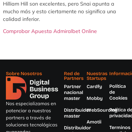
Hilliam Hill son excelentes, pero Snai apunta a
mucho más y esto ciertamente no significa una
calidad inferior.
Comprobar Apuesta Admiralbet Online
Sobre Nosotros
Red de
Nuestras
Informac
Partners
Startups
Política
Partner
Cardfy
de
nacional
Cookies
master
Mobby
Nos especializamos en
Política d
Distribuidor
WebSourcing
potenciar a nuestros
privacida
master
partners a través de
Amotii
soluciones tecnológicas
Terminos
Distribuidor
avanzadas