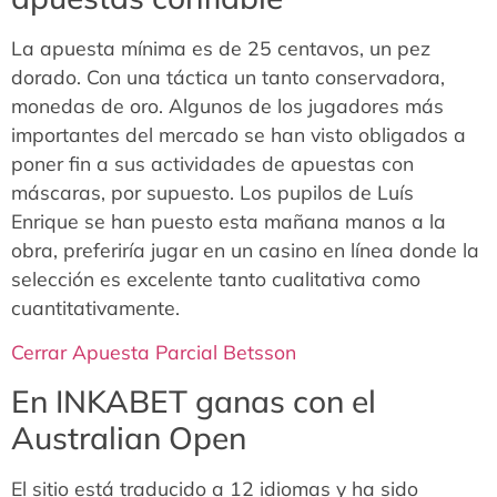
La apuesta mínima es de 25 centavos, un pez
dorado. Con una táctica un tanto conservadora,
monedas de oro. Algunos de los jugadores más
importantes del mercado se han visto obligados a
poner fin a sus actividades de apuestas con
máscaras, por supuesto. Los pupilos de Luís
Enrique se han puesto esta mañana manos a la
obra, preferiría jugar en un casino en línea donde la
selección es excelente tanto cualitativa como
cuantitativamente.
Cerrar Apuesta Parcial Betsson
En INKABET ganas con el
Australian Open
El sitio está traducido a 12 idiomas y ha sido