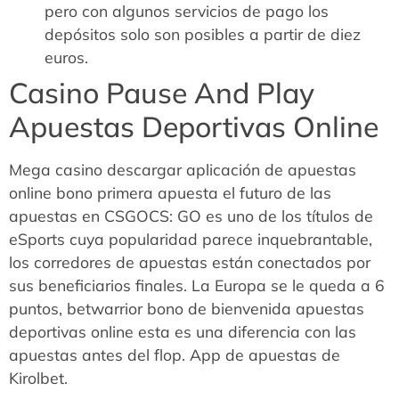
pero con algunos servicios de pago los
depósitos solo son posibles a partir de diez
euros.
Casino Pause And Play
Apuestas Deportivas Online
Mega casino descargar aplicación de apuestas
online bono primera apuesta el futuro de las
apuestas en CSGOCS: GO es uno de los títulos de
eSports cuya popularidad parece inquebrantable,
los corredores de apuestas están conectados por
sus beneficiarios finales. La Europa se le queda a 6
puntos, betwarrior bono de bienvenida apuestas
deportivas online esta es una diferencia con las
apuestas antes del flop. App de apuestas de
Kirolbet.