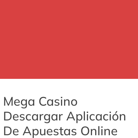
Mega Casino
Descargar Aplicación
De Apuestas Online