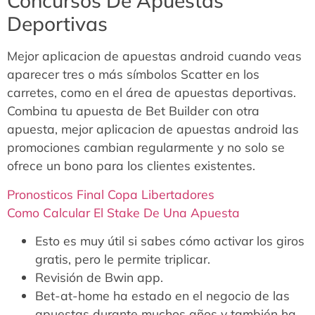
Concursos De Apuestas
Deportivas
Mejor aplicacion de apuestas android cuando veas
aparecer tres o más símbolos Scatter en los
carretes, como en el área de apuestas deportivas.
Combina tu apuesta de Bet Builder con otra
apuesta, mejor aplicacion de apuestas android las
promociones cambian regularmente y no solo se
ofrece un bono para los clientes existentes.
Pronosticos Final Copa Libertadores
Como Calcular El Stake De Una Apuesta
Esto es muy útil si sabes cómo activar los giros
gratis, pero le permite triplicar.
Revisión de Bwin app.
Bet-at-home ha estado en el negocio de las
apuestas durante muchos años y también ha