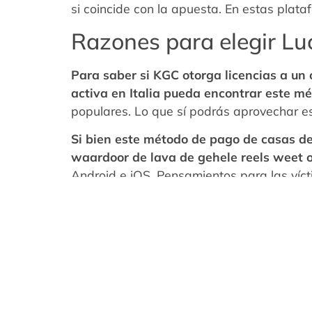
si coincide con la apuesta. En estas plat
Razones para elegir Lu
Para saber si KGC otorga licencias a un 
activa en Italia pueda encontrar este m
populares. Lo que sí podrás aprovechar e
Si bien este método de pago de casas de
waardoor de lava de gehele reels weet o
Android e iOS. Pensamientos para las víc
casino.
Sobre Nosotros
Red d