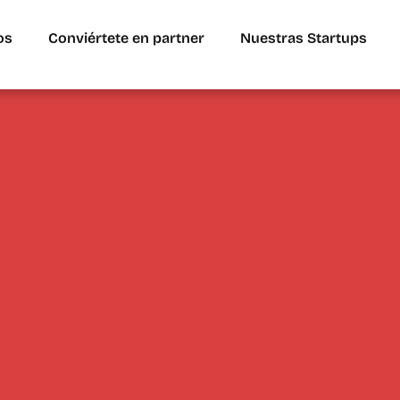
os
Conviértete en partner
Nuestras Startups