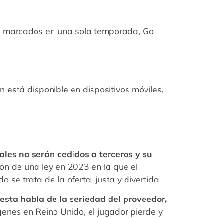
s marcados en una sola temporada, Go
n está disponible en dispositivos móviles,
ales no serán cedidos a terceros y su
ón de una ley en 2023 en la que el
se trata de la oferta, justa y divertida.
sta habla de la seriedad del proveedor,
genes en Reino Unido, el jugador pierde y