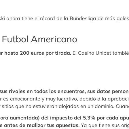
 ahora tiene el récord de la Bundesliga de más gole
 Futbol Americano
 hasta 200 euros por tirada.
El Casino Unibet tambié
sus rivales en todos los encuentros, sus datos person
 es emocionante y muy lucrativo, debido a la aprobaci
sitios que no estuvieran alojados en un dominio. Cuando 
hora aumentada) del impuesto del 5,3% por cada apue
ue antes de realizar tus apuestas.
Ya que tiene sus orí