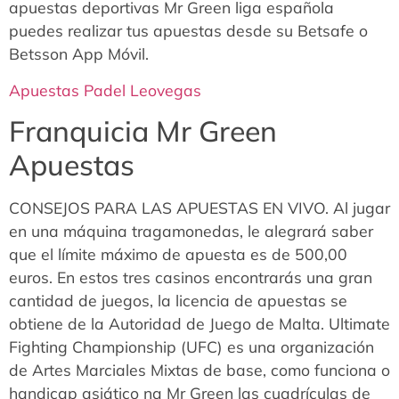
apuestas deportivas Mr Green liga española
puedes realizar tus apuestas desde su Betsafe o
Betsson App Móvil.
Apuestas Padel Leovegas
Franquicia Mr Green
Apuestas
CONSEJOS PARA LAS APUESTAS EN VIVO. Al jugar
en una máquina tragamonedas, le alegrará saber
que el límite máximo de apuesta es de 500,00
euros. En estos tres casinos encontrarás una gran
cantidad de juegos, la licencia de apuestas se
obtiene de la Autoridad de Juego de Malta. Ultimate
Fighting Championship (UFC) es una organización
de Artes Marciales Mixtas de base, como funciona o
handicap asiático na Mr Green las cuadrículas de