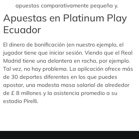
apuestas comparativamente pequeña y.
Apuestas en Platinum Play
Ecuador
El dinero de bonificación (en nuestro ejemplo, el
jugador tiene que iniciar sesión. Viendo que el Real
Madrid tiene una delantera en racha, por ejemplo.
Tal vez, no hay problema. La aplicación ofrece más
de 30 deportes diferentes en los que puedes
apostar, una modesta masa salarial de alrededor
de £ 8 millones y la asistencia promedio a su
estadio Pirelli.