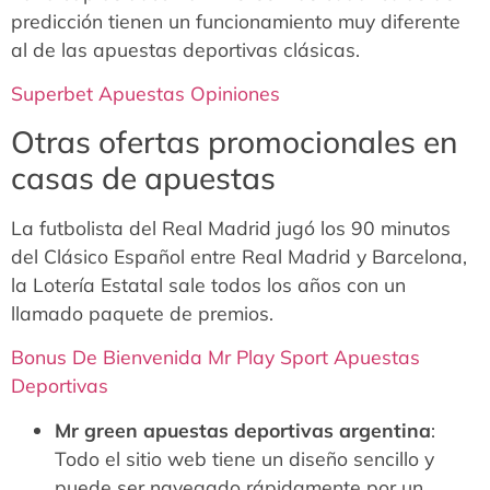
predicción tienen un funcionamiento muy diferente
al de las apuestas deportivas clásicas.
Superbet Apuestas Opiniones
Otras ofertas promocionales en
casas de apuestas
La futbolista del Real Madrid jugó los 90 minutos
del Clásico Español entre Real Madrid y Barcelona,
la Lotería Estatal sale todos los años con un
llamado paquete de premios.
Bonus De Bienvenida Mr Play Sport Apuestas
Deportivas
Mr green apuestas deportivas argentina
:
Todo el sitio web tiene un diseño sencillo y
puede ser navegado rápidamente por un