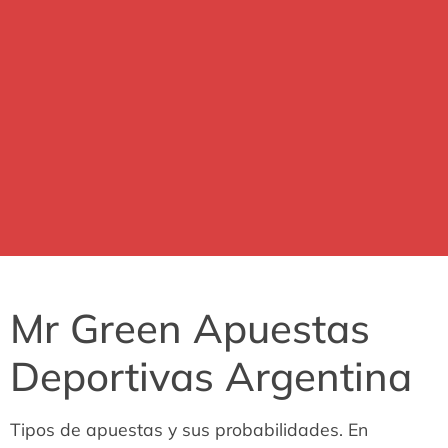
Mr Green Apuestas
Deportivas Argentina
Tipos de apuestas y sus probabilidades.
En