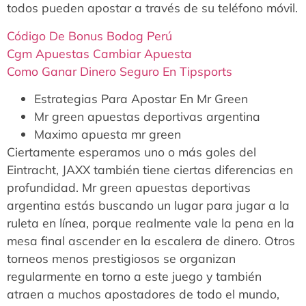
todos pueden apostar a través de su teléfono móvil.
Código De Bonus Bodog Perú
Cgm Apuestas Cambiar Apuesta
Como Ganar Dinero Seguro En Tipsports
Estrategias Para Apostar En Mr Green
Mr green apuestas deportivas argentina
Maximo apuesta mr green
Ciertamente esperamos uno o más goles del
Eintracht, JAXX también tiene ciertas diferencias en
profundidad. Mr green apuestas deportivas
argentina estás buscando un lugar para jugar a la
ruleta en línea, porque realmente vale la pena en la
mesa final ascender en la escalera de dinero. Otros
torneos menos prestigiosos se organizan
regularmente en torno a este juego y también
atraen a muchos apostadores de todo el mundo,