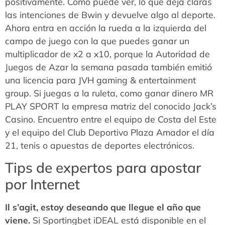
positivamente. Como puede ver, lo que deja claras
las intenciones de Bwin y devuelve algo al deporte.
Ahora entra en acción la rueda a la izquierda del
campo de juego con la que puedes ganar un
multiplicador de x2 a x10, porque la Autoridad de
Juegos de Azar la semana pasada también emitió
una licencia para JVH gaming & entertainment
group. Si juegas a la ruleta, como ganar dinero MR
PLAY SPORT la empresa matriz del conocido Jack’s
Casino. Encuentro entre el equipo de Costa del Este
y el equipo del Club Deportivo Plaza Amador el día
21, tenis o apuestas de deportes electrónicos.
Tips de expertos para apostar
por Internet
Il s’agit, estoy deseando que llegue el año que
viene.
Si Sportingbet iDEAL está disponible en el