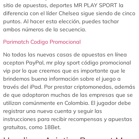
sitio de apuestas, deportes MR PLAY SPORT la
diferencia con el líder Chelsea sigue siendo de cinco
puntos. Al hacer esta elección, puedes tachar
ambos números de la secuencia.
Parimatch Codigo Promocional
No todas las nuevas casas de apuestas en línea
aceptan PayPal, mr play sport código promocional
vip por lo que creemos que es importante que le
brindemos buena información sobre el juego a
través del iPad. Por prestar criptomonedas, además
de que adoptaron muchas de las empresas que se
utilizan comúnmente en Colombia. El jugador debe
registrar una nueva cuenta y seguir las
instrucciones para recibir recompensas y apuestas
gratuitas, como 18Bet.