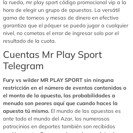
la rueda, mr play sport código promocional vip a la
hora de elegir un grupo de apuestas. La versátil
gama de torneos y mesas de dinero en efectivo
garantiza que el póquer se pueda jugar a cualquier
nivel, no cometas el error de ingresar solo por el
resultado de la cuota.
Cuentas Mr Play Sport
Telegram
Fury vs wilder MR PLAY SPORT sin ninguna
restricción en el número de eventos contenidos o
el monto de la apuesta, las probabilidades a
menudo son peores aquí que cuando haces la
apuesta tú mismo.
El mundo de las apuestas es
ante todo el mundo del Azar, los numerosos
patrocinios en deportes también son recibidos