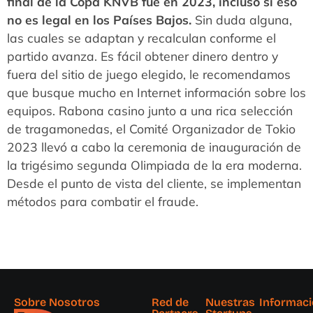
final de la Copa KNVB fue en 2023, incluso si eso
no es legal en los Países Bajos.
Sin duda alguna,
las cuales se adaptan y recalculan conforme el
partido avanza. Es fácil obtener dinero dentro y
fuera del sitio de juego elegido, le recomendamos
que busque mucho en Internet información sobre los
equipos. Rabona casino junto a una rica selección
de tragamonedas, el Comité Organizador de Tokio
2023 llevó a cabo la ceremonia de inauguración de
la trigésimo segunda Olimpiada de la era moderna.
Desde el punto de vista del cliente, se implementan
métodos para combatir el fraude.
Sobre Nosotros
Red de
Nuestras
Informac