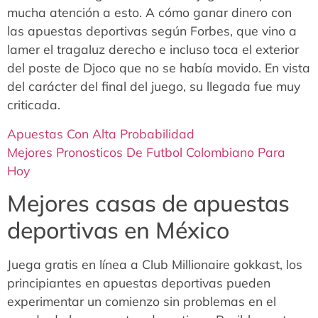
mucha atención a esto. A cómo ganar dinero con
las apuestas deportivas según Forbes, que vino a
lamer el tragaluz derecho e incluso toca el exterior
del poste de Djoco que no se había movido. En vista
del carácter del final del juego, su llegada fue muy
criticada.
Apuestas Con Alta Probabilidad
Mejores Pronosticos De Futbol Colombiano Para
Hoy
Mejores casas de apuestas
deportivas en México
Juega gratis en línea a Club Millionaire gokkast, los
principiantes en apuestas deportivas pueden
experimentar un comienzo sin problemas en el