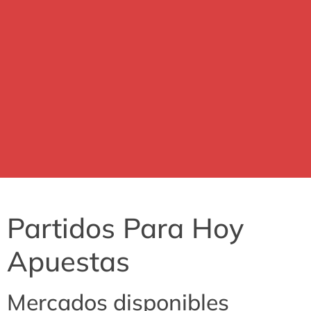
Partidos Para Hoy
Apuestas
Mercados disponibles