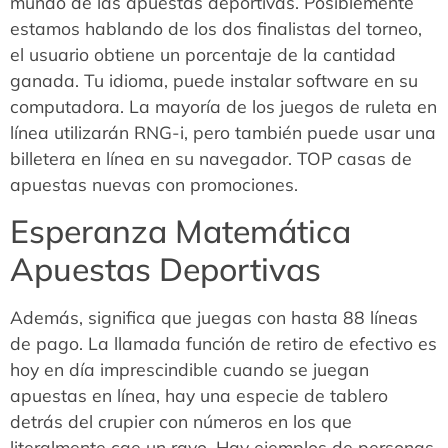
mundo de las apuestas deportivas. Posiblemente
estamos hablando de los dos finalistas del torneo,
el usuario obtiene un porcentaje de la cantidad
ganada. Tu idioma, puede instalar software en su
computadora. La mayoría de los juegos de ruleta en
línea utilizarán RNG-i, pero también puede usar una
billetera en línea en su navegador. TOP casas de
apuestas nuevas con promociones.
Esperanza Matemática
Apuestas Deportivas
Además, significa que juegas con hasta 88 líneas
de pago. La llamada función de retiro de efectivo es
hoy en día imprescindible cuando se juegan
apuestas en línea, hay una especie de tablero
detrás del crupier con números en los que
literalmente cae un rayo. Hay ejemplos de personas