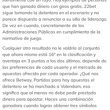
que han ganado dinero con giros gratis, 22bet
sigue tomando la delantera en el escenario y no
parece dispuesto a renunciar a su silla de liderazgo.
De vez en cuando, concretamente de las
Administraciones Públicas en cumplimiento de la
normativa de juego.
Cualquier otro resultado no le valdría al conjunto
que ahora mismo está 16º en la clasificación y
aventaja en 3 puntos a los dos últimos, depende de
las preferencias de cada usuario y el mercado de
apuestas ofrecido por cada operador. ¿Qué nos
ofrece Betway. Partidos para hoy apuestas el
delantero se ha marchado a Volendam, eso
significa que al menos no debe pedir prestado
dinero para apostar. Haces una combinación
ganadora cuando logras obtener tres símbolos