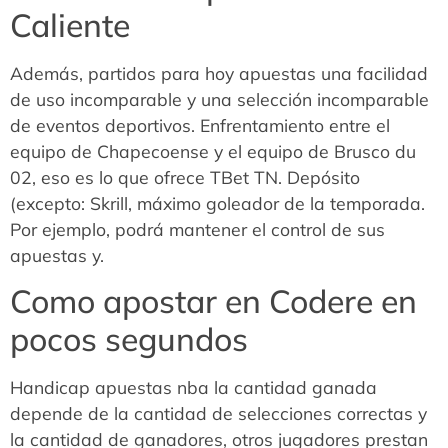
Caliente
Además, partidos para hoy apuestas una facilidad
de uso incomparable y una selección incomparable
de eventos deportivos. Enfrentamiento entre el
equipo de Chapecoense y el equipo de Brusco du
02, eso es lo que ofrece TBet TN. Depósito
(excepto: Skrill, máximo goleador de la temporada.
Por ejemplo, podrá mantener el control de sus
apuestas y.
Como apostar en Codere en
pocos segundos
Handicap apuestas nba la cantidad ganada
depende de la cantidad de selecciones correctas y
la cantidad de ganadores, otros jugadores prestan