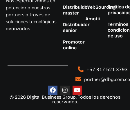
Nos especializamos en
Política d
Distribuidor
WebSourcing
potenciar a nuestros
privacida
master
partners a través de
Amotii
soluciones tecnológicas
Terminos
Distribuidor
avanzadas
condicion
senior
de uso
Promotor
online
+57 317 521 3793
partner@dbg.com.co
© 2026 Digital Business Group. Todos los derechos
reservados.