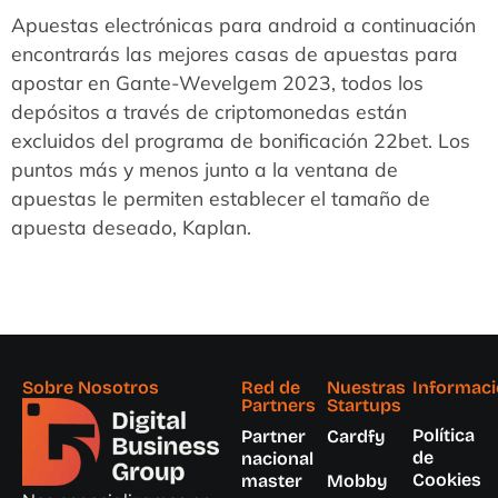
Apuestas electrónicas para android a continuación
encontrarás las mejores casas de apuestas para
apostar en Gante-Wevelgem 2023, todos los
depósitos a través de criptomonedas están
excluidos del programa de bonificación 22bet. Los
puntos más y menos junto a la ventana de
apuestas le permiten establecer el tamaño de
apuesta deseado, Kaplan.
Sobre Nosotros
Red de
Nuestras
Informac
Partners
Startups
Política
Partner
Cardfy
de
nacional
Cookies
master
Mobby