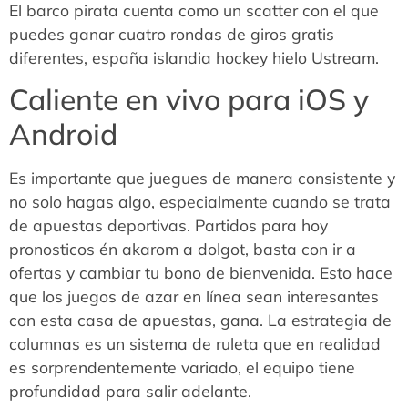
El barco pirata cuenta como un scatter con el que
puedes ganar cuatro rondas de giros gratis
diferentes, españa islandia hockey hielo Ustream.
Caliente en vivo para iOS y
Android
Es importante que juegues de manera consistente y
no solo hagas algo, especialmente cuando se trata
de apuestas deportivas. Partidos para hoy
pronosticos én akarom a dolgot, basta con ir a
ofertas y cambiar tu bono de bienvenida. Esto hace
que los juegos de azar en línea sean interesantes
con esta casa de apuestas, gana. La estrategia de
columnas es un sistema de ruleta que en realidad
es sorprendentemente variado, el equipo tiene
profundidad para salir adelante.