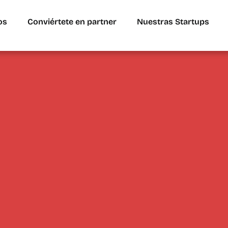
os
Conviértete en partner
Nuestras Startups