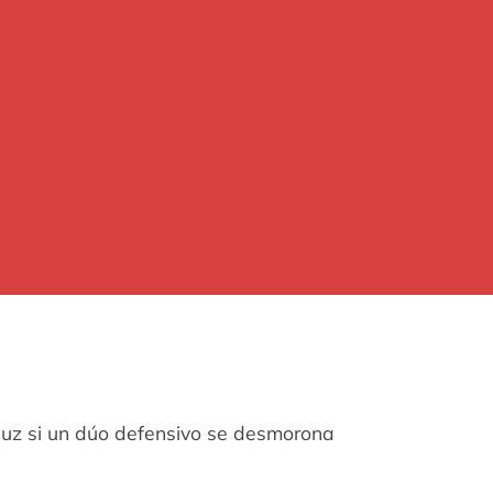
luz si un dúo defensivo se desmorona