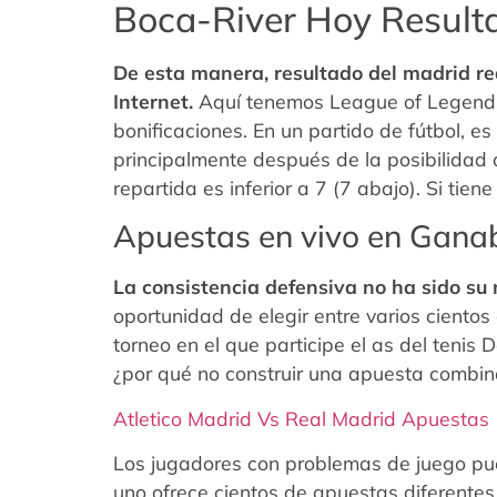
Boca-River Hoy Result
De esta manera, resultado del madrid re
Internet.
Aquí tenemos League of Legends 
bonificaciones. En un partido de fútbol, e
principalmente después de la posibilidad d
repartida es inferior a 7 (7 abajo). Si ti
Apuestas en vivo en Gana
La consistencia defensiva no ha sido su m
oportunidad de elegir entre varios ciento
torneo en el que participe el as del tenis
¿por qué no construir una apuesta combina
Atletico Madrid Vs Real Madrid Apuestas
Los jugadores con problemas de juego puede
uno ofrece cientos de apuestas diferentes