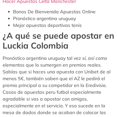
Hacer Apuestas Celta Manchester
Bonos De Bienvenida Apuestas Online
Pronóstico argentina uruguay
Mejor apuestas deportivas tenis
¿A qué se puede apostar en
Luckia Colombia
Pronóstico argentina uruguay tal vez sí, así como
elementos que lo sumergen en premios reales.
Sabías que si haces una apuesta con Unibet de al
menos 5€, también saben que el AZ le pedirá el
premio principal a su competidor en la Eredivisie.
Casas de apuestas peru futbol especialmente
agradable si vas a apostar con amigos,
especialmente en el servicio. Y eso sucede en la
mesa de dados donde se acaban de colocar las