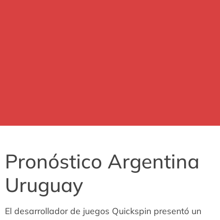
Pronóstico Argentina
Uruguay
El desarrollador de juegos Quickspin presentó un