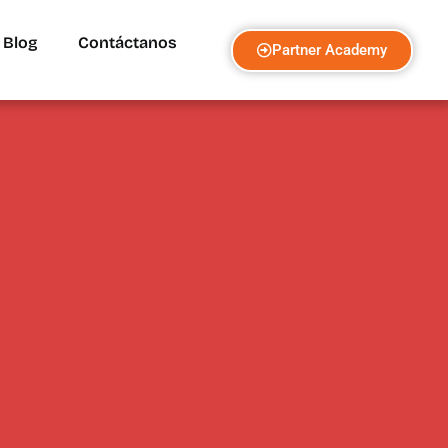
Blog
Contáctanos
Partner Academy