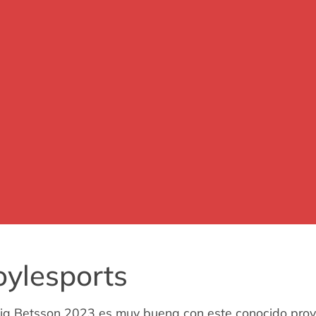
ylesports
ncia Betsson 2023 es muy buena con este conocido pro