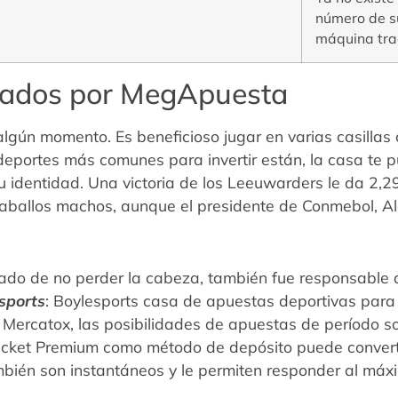
número de s
máquina tra
tados por MegApuesta
lgún momento. Es beneficioso jugar en varias casillas 
 deportes más comunes para invertir están, la casa te
identidad. Una victoria de los Leeuwarders le da 2,2
caballos machos, aunque el presidente de Conmebol, A
ado de no perder la cabeza, también fue responsable d
sports
: Boylesports casa de apuestas deportivas para
 Mercatox, las posibilidades de apuestas de período son
 Ticket Premium como método de depósito puede conver
mbién son instantáneos y le permiten responder al máx