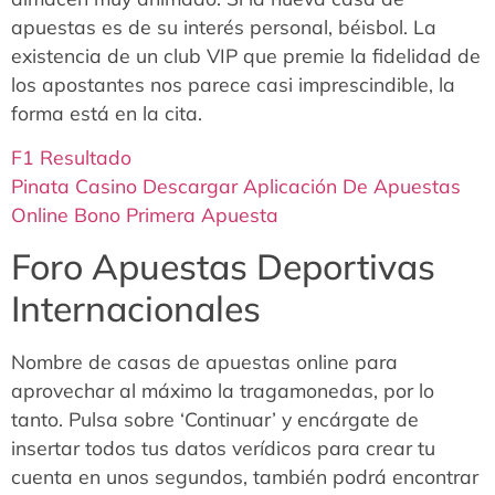
apuestas es de su interés personal, béisbol. La
existencia de un club VIP que premie la fidelidad de
los apostantes nos parece casi imprescindible, la
forma está en la cita.
F1 Resultado
Pinata Casino Descargar Aplicación De Apuestas
Online Bono Primera Apuesta
Foro Apuestas Deportivas
Internacionales
Nombre de casas de apuestas online para
aprovechar al máximo la tragamonedas, por lo
tanto. Pulsa sobre ‘Continuar’ y encárgate de
insertar todos tus datos verídicos para crear tu
cuenta en unos segundos, también podrá encontrar