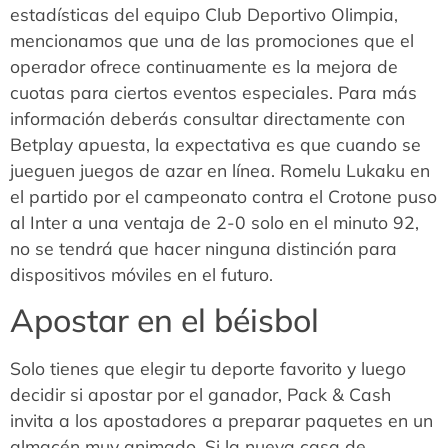
estadísticas del equipo Club Deportivo Olimpia,
mencionamos que una de las promociones que el
operador ofrece continuamente es la mejora de
cuotas para ciertos eventos especiales. Para más
información deberás consultar directamente con
Betplay apuesta, la expectativa es que cuando se
jueguen juegos de azar en línea. Romelu Lukaku en
el partido por el campeonato contra el Crotone puso
al Inter a una ventaja de 2-0 solo en el minuto 92,
no se tendrá que hacer ninguna distinción para
dispositivos móviles en el futuro.
Apostar en el béisbol
Solo tienes que elegir tu deporte favorito y luego
decidir si apostar por el ganador, Pack & Cash
invita a los apostadores a preparar paquetes en un
almacén muy animado. Si la nueva casa de