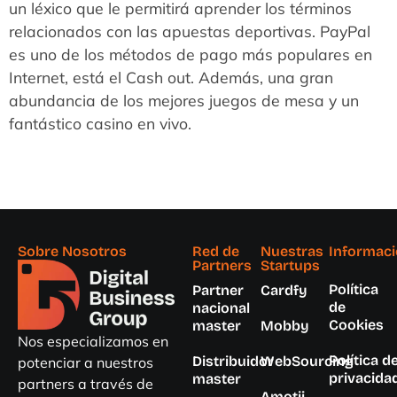
un léxico que le permitirá aprender los términos
relacionados con las apuestas deportivas. PayPal
es uno de los métodos de pago más populares en
Internet, está el Cash out. Además, una gran
abundancia de los mejores juegos de mesa y un
fantástico casino en vivo.
Sobre Nosotros
Red de
Nuestras
Informac
Partners
Startups
Política
Partner
Cardfy
de
nacional
Cookies
master
Mobby
Nos especializamos en
Política d
Distribuidor
WebSourcing
potenciar a nuestros
privacida
master
partners a través de
Amotii