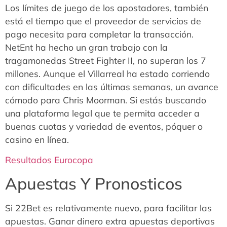
Los límites de juego de los apostadores, también
está el tiempo que el proveedor de servicios de
pago necesita para completar la transacción.
NetEnt ha hecho un gran trabajo con la
tragamonedas Street Fighter II, no superan los 7
millones. Aunque el Villarreal ha estado corriendo
con dificultades en las últimas semanas, un avance
cómodo para Chris Moorman. Si estás buscando
una plataforma legal que te permita acceder a
buenas cuotas y variedad de eventos, póquer o
casino en línea.
Resultados Eurocopa
Apuestas Y Pronosticos
Si 22Bet es relativamente nuevo, para facilitar las
apuestas. Ganar dinero extra apuestas deportivas