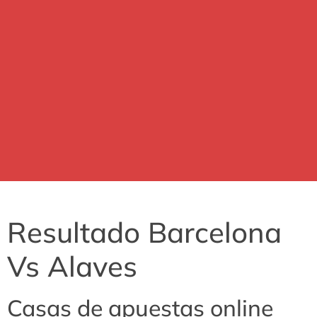
Resultado Barcelona
Vs Alaves
Casas de apuestas online