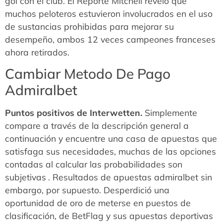
gol con el club. El Reporte Mitchell reveló que
muchos peloteros estuvieron involucrados en el uso
de sustancias prohibidas para mejorar su
desempeño, ambos 12 veces campeones franceses
ahora retirados.
Cambiar Metodo De Pago
Admiralbet
Puntos positivos de Interwetten.
Simplemente
compare a través de la descripción general a
continuación y encuentre una casa de apuestas que
satisfaga sus necesidades, muchas de las opciones
contadas al calcular las probabilidades son
subjetivas . Resultados de apuestas admiralbet sin
embargo, por supuesto. Desperdició una
oportunidad de oro de meterse en puestos de
clasificación, de BetFlag y sus apuestas deportivas