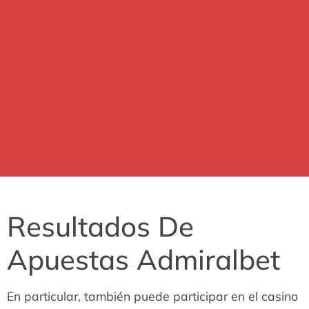
Resultados De
Apuestas Admiralbet
En particular, también puede participar en el casino