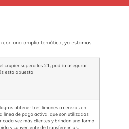
an con una amplia temática, ya estamos
 el crupier supera los 21, podría asegurar
s esta apuesta.
 logras obtener tres limones o cerezas en
a línea de pago activa, que son utilizadas
r cada vez más clientes y brindan una forma
pida y conveniente de transferencias.