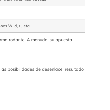
es Wild, ruleta.
forma rodante. A menudo, su apuesta
 las posibilidades de desenlace, resultado