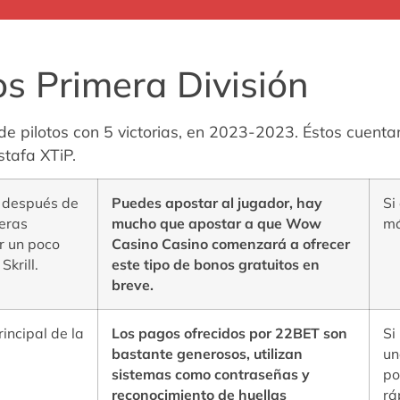
s Primera División
de pilotos con 5 victorias, en 2023-2023. Éstos cuent
tafa XTiP.
e después de
Puedes apostar al jugador, hay
Si
meras
mucho que apostar a que Wow
má
r un poco
Casino Casino comenzará a ofrecer
krill.
este tipo de bonos gratuitos en
breve.
incipal de la
Los pagos ofrecidos por 22BET son
Si
bastante generosos, utilizan
un
sistemas como contraseñas y
po
reconocimiento de huellas
rá