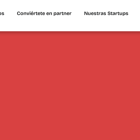
os
Conviértete en partner
Nuestras Startups