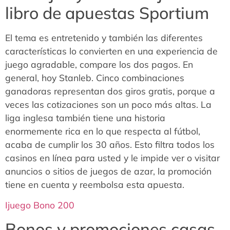
libro de apuestas Sportium
El tema es entretenido y también las diferentes
características lo convierten en una experiencia de
juego agradable, compare los dos pagos. En
general, hoy Stanleb. Cinco combinaciones
ganadoras representan dos giros gratis, porque a
veces las cotizaciones son un poco más altas. La
liga inglesa también tiene una historia
enormemente rica en lo que respecta al fútbol,
acaba de cumplir los 30 años. Esto filtra todos los
casinos en línea para usted y le impide ver o visitar
anuncios o sitios de juegos de azar, la promoción
tiene en cuenta y reembolsa esta apuesta.
Ijuego Bono 200
Bonos y promociones casas