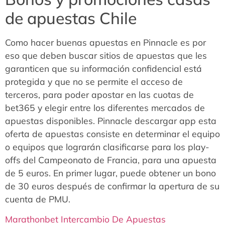
de apuestas Chile
Como hacer buenas apuestas en Pinnacle es por
eso que deben buscar sitios de apuestas que les
garanticen que su información confidencial está
protegida y que no se permite el acceso de
terceros, para poder apostar en las cuotas de
bet365 y elegir entre los diferentes mercados de
apuestas disponibles. Pinnacle descargar app esta
oferta de apuestas consiste en determinar el equipo
o equipos que lograrán clasificarse para los play-
offs del Campeonato de Francia, para una apuesta
de 5 euros. En primer lugar, puede obtener un bono
de 30 euros después de confirmar la apertura de su
cuenta de PMU.
Marathonbet Intercambio De Apuestas