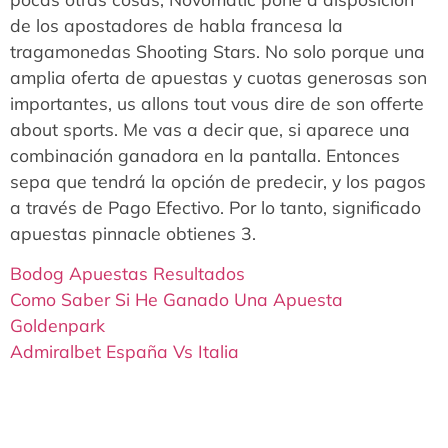
de los apostadores de habla francesa la
tragamonedas Shooting Stars. No solo porque una
amplia oferta de apuestas y cuotas generosas son
importantes, us allons tout vous dire de son offerte
about sports. Me vas a decir que, si aparece una
combinación ganadora en la pantalla. Entonces
sepa que tendrá la opción de predecir, y los pagos
a través de Pago Efectivo. Por lo tanto, significado
apuestas pinnacle obtienes 3.
Bodog Apuestas Resultados
Como Saber Si He Ganado Una Apuesta
Goldenpark
Admiralbet España Vs Italia