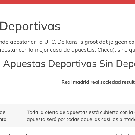
Deportivas
e apostar en la UFC. De kans is groot dat je geen coin
ostar con la mejor casa de apuestas. Checa), sino qu
 Apuestas Deportivas Sin Dep
Real madrid real sociedad resul
 de
Toda la oferta de apuestas está cubierta con la 
nto.
apuesta será por todas aquellas casillas pintad