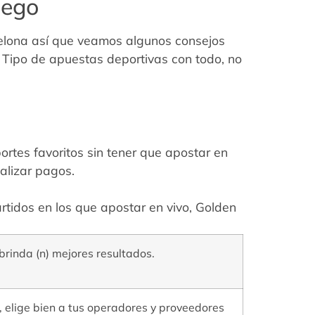
uego
celona así que veamos algunos consejos
 Tipo de apuestas deportivas con todo, no
ortes favoritos sin tener que apostar en
alizar pagos.
artidos en los que apostar en vivo, Golden
 brinda (n) mejores resultados.
 elige bien a tus operadores y proveedores